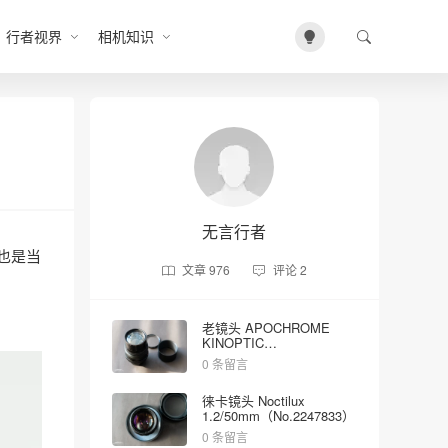
行者视界
相机知识
无言行者
作，也是当
文章
976
评论
2
老镜头 APOCHROME
KINOPTIC
2/100mm（No.5023）
0 条留言
徕卡镜头 Noctilux
1.2/50mm（No.2247833）
0 条留言