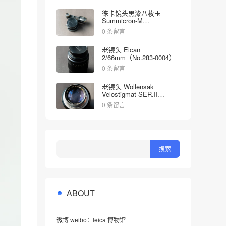
徕卡镜头黑漆八枚玉
Summicron-M
2/35mm（No.1998613）
0 条留言
老镜头 Elcan
2/66mm（No.283-0004）
0 条留言
老镜头 Wollensak
Velostigmat SER.II
4.5/127mm（No.452349）
0 条留言
ABOUT
微博 weibo：leica 博物馆