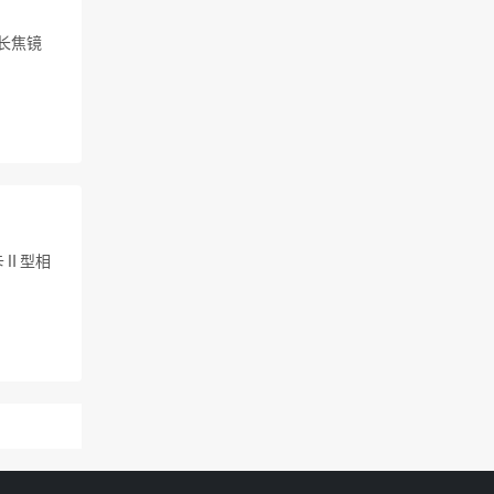
配长焦镜
徕卡Ⅱ型相