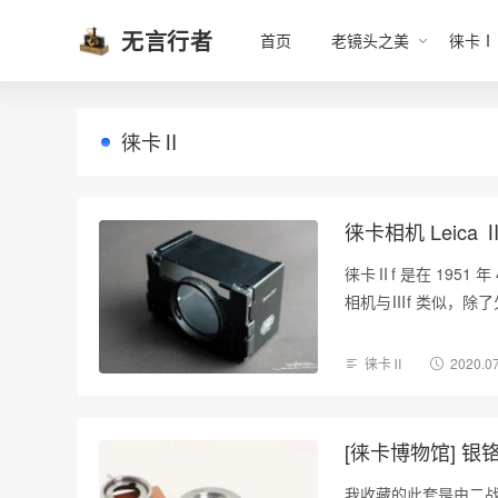
无言行者
首页
老镜头之美
徕卡Ⅰ
徕卡Ⅱ
徕卡相机 Leica 
徕卡Ⅱf 是在 1951 年
相机与Ⅲf 类似，除
徕卡Ⅱ
2020.0
[徕卡博物馆] 银铬
我收藏的此套是由二战后