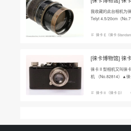
我收藏的此台相机为徕卡黑
Telyt 4.5/20cm
徕卡 E（徕卡 Standa
[徕卡博物馆] 徕卡
徕卡Ⅱ型相机又叫徕卡 D，
机 （No.82814）
徕卡Ⅱ（徕卡 D）