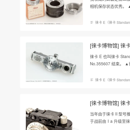
相机保存状态优秀。 ▲银
徕卡 E（徕卡 Standa
[徕卡博物馆] 徕卡 S
徕卡 E 也叫徕卡 Stan
No.355607 结束。 ▲徕
徕卡 E（徕卡 Standa
[徕卡博物馆] 徕卡Ⅰ
当年由于徕卡Ⅱ型号推出
于战前由Ⅰa 升级至徕卡