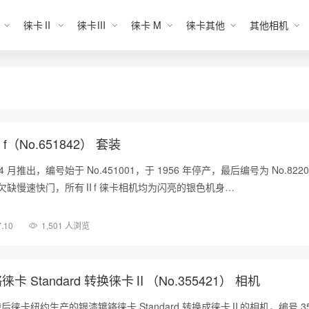
徕卡Ⅱ
徕卡Ⅲ
徕卡 M
徕卡其他
其他相机
Ⅱf（No.651842） 套装
 4 月推出，编号始于 No.451001，于 1956 年停产，最后编号为 No.8220
了欠缺慢速快门，所有Ⅱf 徕卡相机均为闪亮的银色机身…
7.10
1,501 人浏览
徕卡 Standard 转换徕卡Ⅱ（No.355421） 相机
徕卡纽约生产的银漆镀铬徕卡 Standard 转换成徕卡Ⅱ的相机，编号 35