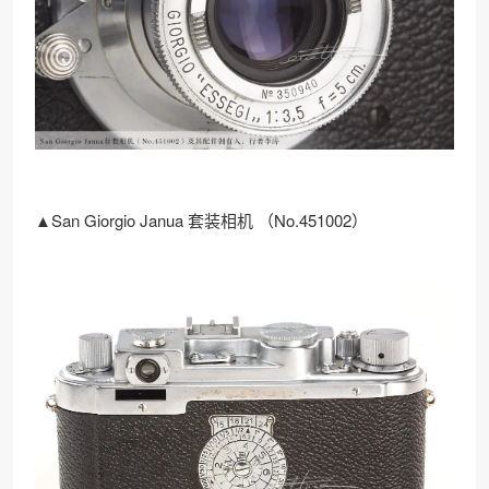
▲San Giorgio Janua 套装相机 （No.451002）