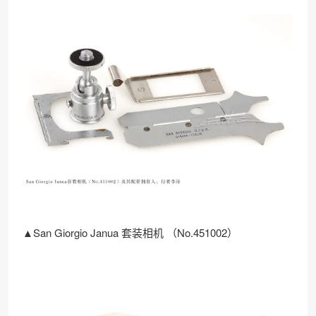
▲San Giorgio Janua 套装相机 （No.451002）