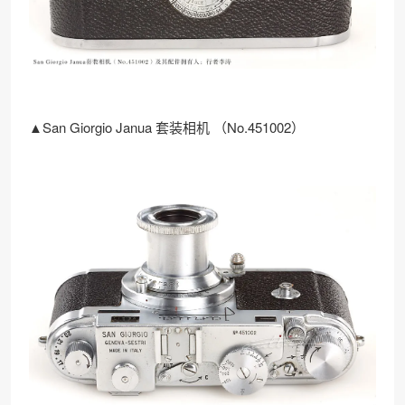
▲San Giorgio Janua 套装相机 （No.451002）