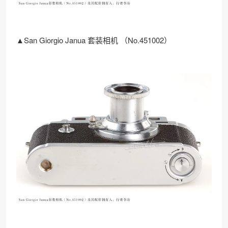
▲San Giorgio Janua 套装相机 （No.451002）