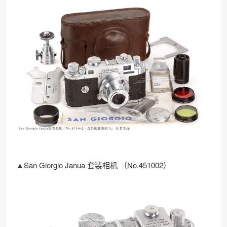
▲San Giorgio Janua 套装相机 （No.451002）