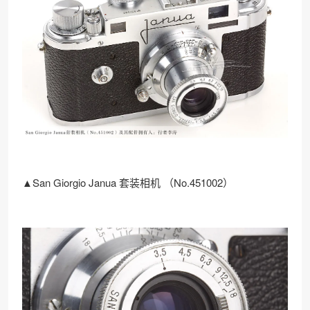
▲San Giorgio Janua 套装相机 （No.451002）