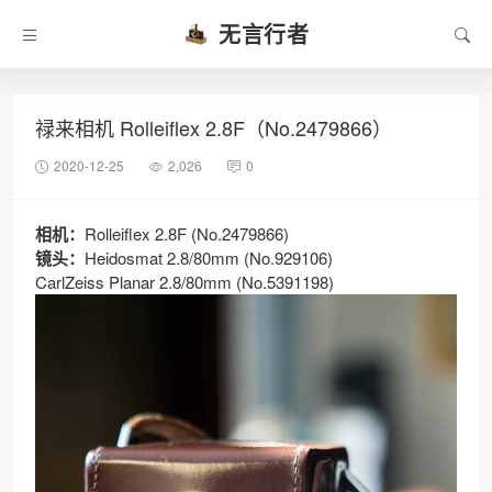
无言行者
禄来相机 Rolleiflex 2.8F（No.2479866）
2020-12-25
2,026
0
相机：
Rolleiflex 2.8F (No.2479866)
镜头：
Heidosmat 2.8/80mm (No.929106)
CarlZeiss Planar 2.8/80mm (No.5391198)