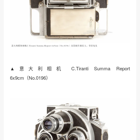
▲意大利相机 C.Tiranti Summa Report
6x9cm（No.0196）