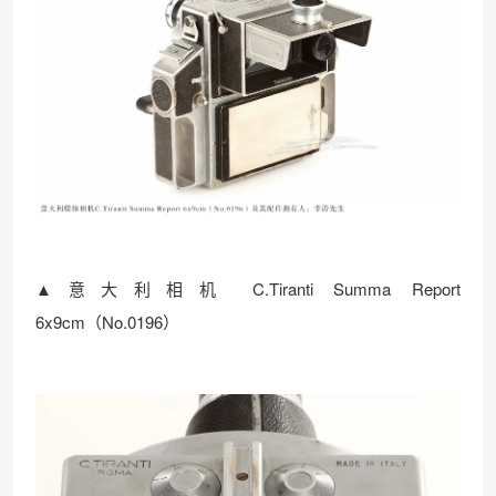
▲意大利相机 C.Tiranti Summa Report
6x9cm（No.0196）