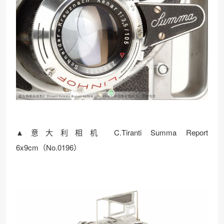
▲意大利相机 C.Tiranti Summa Report
6x9cm（No.0196）