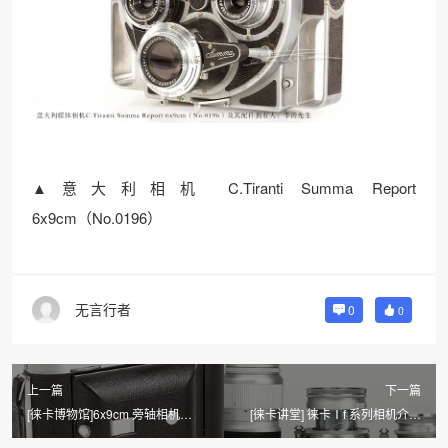
▲意大利相机 C.Tiranti Summa Report
6x9cm（No.0196）
无言行者
0
0
上一篇
下一篇
[徕卡博物馆]6x9cm 旁轴相机
[徕卡讲堂] 徕卡Ⅰf 系列相机介绍
Houghton Ensign Autorange
摘录