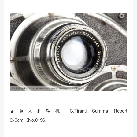
▲意大利相机 C.Tiranti Summa Report
6x9cm（No.0196）