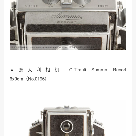
▲意大利相机 C.Tiranti Summa Report
6x9cm（No.0196）