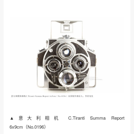
▲意大利相机 C.Tiranti Summa Report
6x9cm（No.0196）