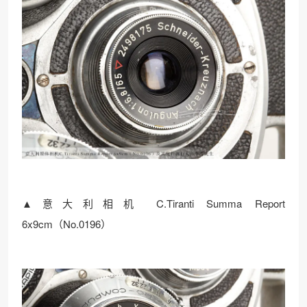
▲意大利相机 C.Tiranti Summa Report
6x9cm（No.0196）