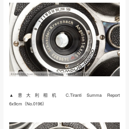
▲意大利相机 C.Tiranti Summa Report
6x9cm（No.0196）