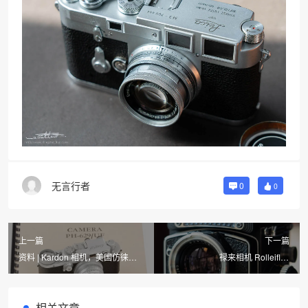
无言行者
0
0
上一篇
下一篇
资料 | Kardon 相机，美国仿徕卡
禄来相机 Rolleiflex
相机
2.8F（No.2479866）
相关文章