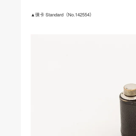
▲徕卡 Standard（No.142554）