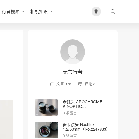
行者视界
相机知识
无言行者
文章
976
评论
2
老镜头 APOCHROME
KINOPTIC
2/100mm（No.5023）
0 条留言
徕卡镜头 Noctilux
1.2/50mm（No.2247833）
0 条留言