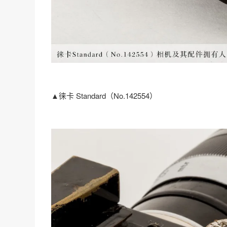
▲徕卡 Standard（No.142554）