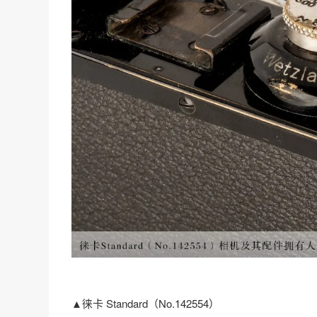
▲徕卡 Standard（No.142554）