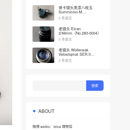
徕卡镜头黑漆八枚玉
Summicron-M
2/35mm（No.1998613）
0 条留言
老镜头 Elcan
2/66mm（No.283-0004）
0 条留言
老镜头 Wollensak
Velostigmat SER.II
4.5/127mm（No.452349）
0 条留言
ABOUT
微博 weibo：leica 博物馆