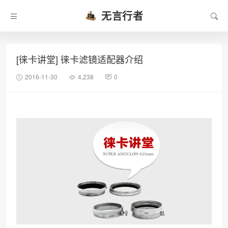
无言行者
[徕卡讲堂] 徕卡滤镜适配器介绍
2016-11-30
4,238
0