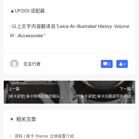
▲UFOOI 适配器
-以上文字内容翻译自
"Leica-An Illustrated History Volume
I
I
I - Accessories"
无言行者
0
0
上一篇
下一篇
[徕卡讲堂] 徕卡特殊应用的镜头遮
[徕卡讲堂] 徕卡光圈调节环介绍
光罩介绍
相关文章
资料 | 徕卡 Stemar 立体装置介绍