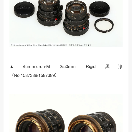
▲Summicron-M 2/50mm Rigid 黑漆
（No.1587388/1587389）