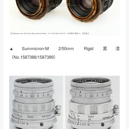
▲Summicron-M 2/50mm Rigid 黑漆
（No.1587388/1587389）