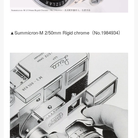
▲Summicron-M 2/50mm Rigid chrome（No.1984934）