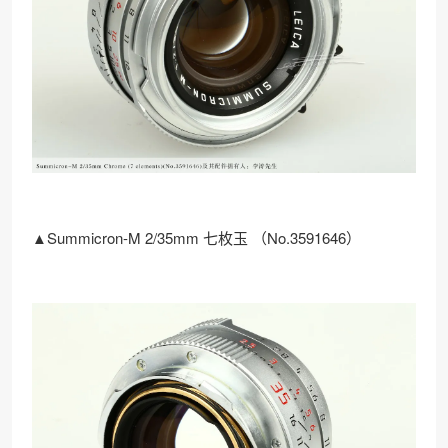
▲Summicron-M 2/35mm 七枚玉 （No.3591646）