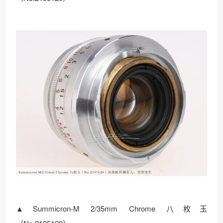
▲Summicron-M 2/35mm Chrome 八枚玉