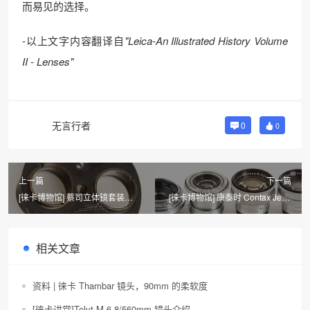
而易见的选择。
-以上文字内容翻译自
"Leica-An Illustrated History Volume
II - Lenses"
无言行者
0
0
上一篇
下一篇
[徕卡博物馆] 蔡司立体镜套装
[徕卡博物馆] 康泰时 Contax Jena
Zeiss Ikon Stereotar C
相机套装 （No.11857）
4/3.5cm（No.W.26112）
相关文章
资料 | 徕卡 Thambar 镜头，90mm 的柔软度
[徕卡讲堂]Telyt-M 6.8/560mm 镜头介绍