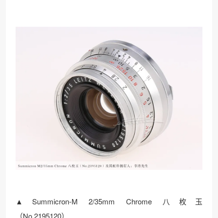
▲Summicron-M 2/35mm Chrome 八枚玉
（No.2195120）