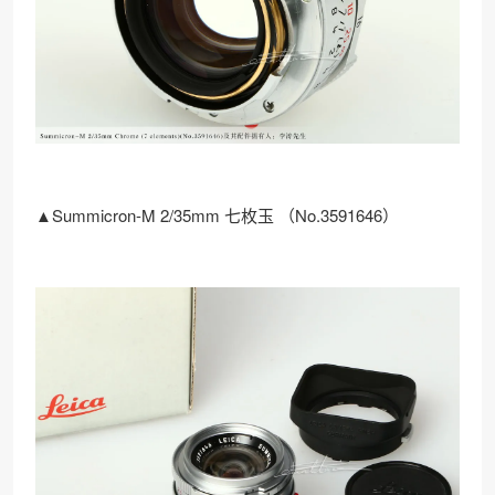
▲Summicron-M 2/35mm 七枚玉 （No.3591646）