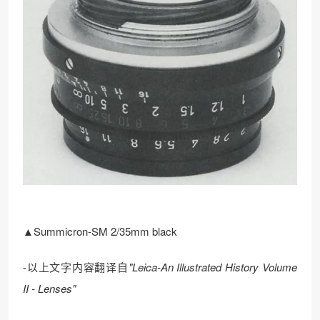
▲Summicron-SM 2/35mm black
-以上文字内容翻译自
"Leica-An Illustrated History Volume
II - Lenses"