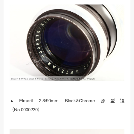
▲Elmarit 2.8/90mm Black&Chrome 原型镜
（No.0000230）