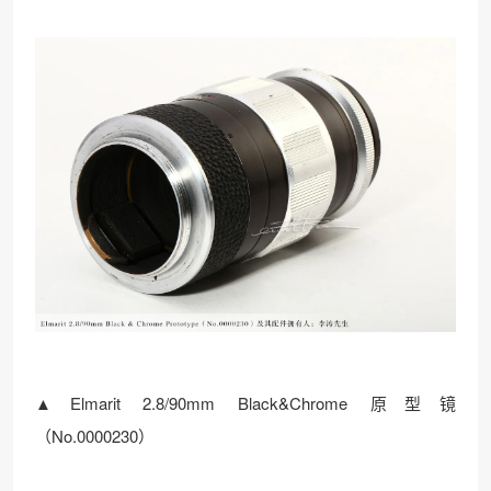
▲Elmarit 2.8/90mm Black&Chrome 原型镜
（No.0000230）