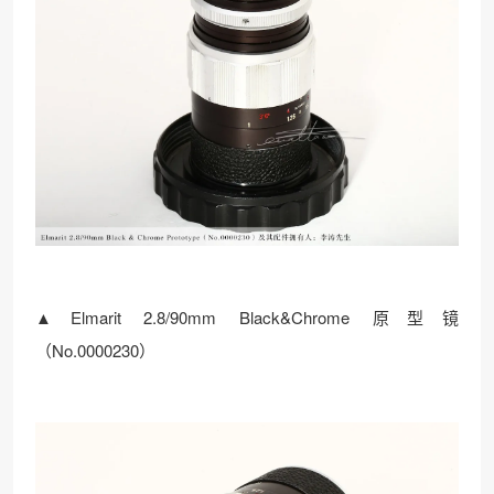
▲Elmarit 2.8/90mm Black&Chrome 原型镜
（No.0000230）