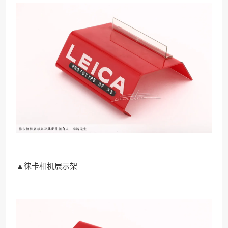
▲徕卡相机展示架