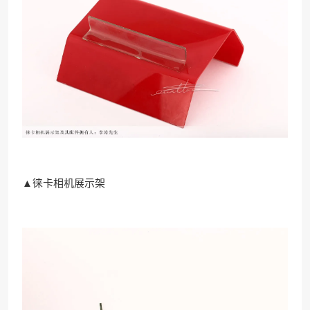
▲徕卡相机展示架