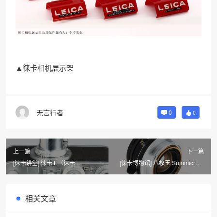
▲徕卡相机展示架
无言行者
0
0
上一篇
下一篇
[徕卡讲堂] 徕卡 E（徕卡
[徕卡博物馆] 八枚玉 Summicron-
Standard） 系列相机介绍摘录
M 2/35mm Black（No.2275764）
相关文章