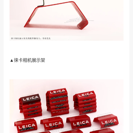
▲徕卡相机展示架