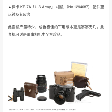
▲徕卡 KE-7A「U.S.Army」 相机 （No.1294687） 配件望
远镜及其皮套
此套机产量稀少，成色极佳的军用版本更是寥寥无几，此
套机可说是军事相机中至罕珍品。