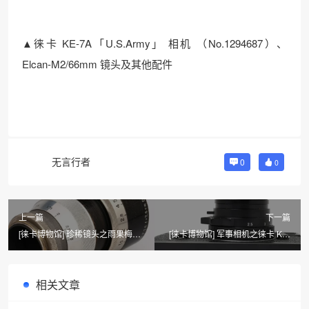
▲徕卡 KE-7A「U.S.Army」 相机 （No.1294687）、
Elcan-M2/66mm 镜头及其他配件
无言行者
0
0
上一篇
下一篇
[徕卡博物馆] 珍稀镜头之雨果梅耶
[徕卡博物馆] 军事相机之徕卡 KE-
Kino Plasmat
7A（No.1294802）
1.5/7.5cm（No.584838）
相关文章