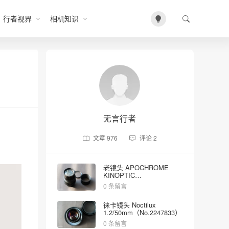
行者视界
相机知识
无言行者
文章
976
评论
2
老镜头 APOCHROME
KINOPTIC
2/100mm（No.5023）
0 条留言
徕卡镜头 Noctilux
1.2/50mm（No.2247833）
0 条留言