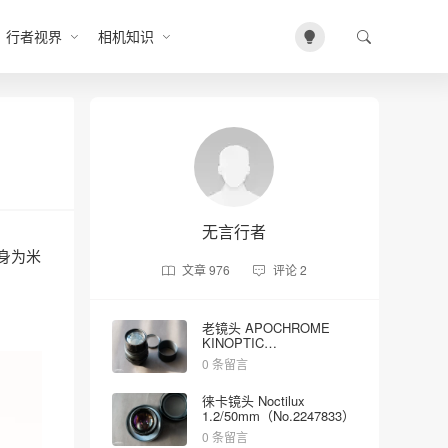
行者视界
相机知识
无言行者
机身为米
文章
976
评论
2
老镜头 APOCHROME
KINOPTIC
2/100mm（No.5023）
0 条留言
徕卡镜头 Noctilux
1.2/50mm（No.2247833）
0 条留言