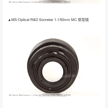
▲MS-Optical-R&D Sonnetar 1.1/50mm MC 原型镜