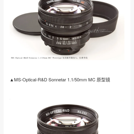
▲MS-Optical-R&D Sonnetar 1.1/50mm MC 原型镜