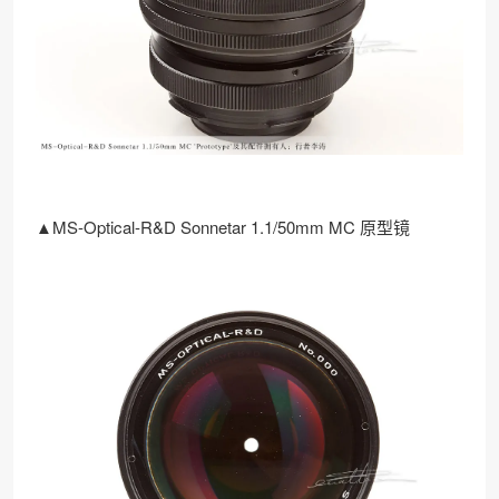
▲MS-Optical-R&D Sonnetar 1.1/50mm MC 原型镜