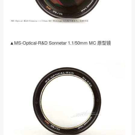
▲MS-Optical-R&D Sonnetar 1.1/50mm MC 原型镜