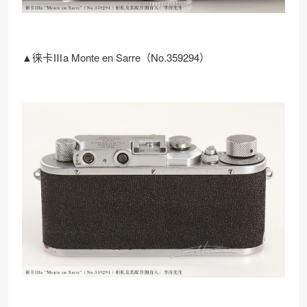
▲徕卡Ⅲa Monte en Sarre（No.359294）