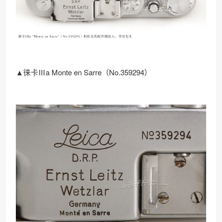
▲徕卡Ⅲa Monte en Sarre（No.359294）