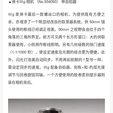
▲徕卡Ⅲg 相机 （No.934093） 带自拍器
Ⅲg 是徕卡最后一款螺丝口的相机，为提供既有方便之
余，亦增添了一个明显经改良的取景器系统，供 50mm 镜
头使用的框线已经调正视差。90mm 之视野会由位于四个
角落的三角所界定。前方可见两个长方形窗口：大的供取
景器使用，小则用作框线照明。另有几何级数的快门速度
（1-1/1000 秒），使设定速度及光圈的组合更为便捷。此
外，闪光灯泡属自动同步，不用再如前期的 f 型号一样，
需设定同步的速度。Ⅲg 配备自拍器，刻有+和-的屈光度
调节与回卷旋钮同轴，一个方便使用的胶卷类别提示器则
装在相机背后。