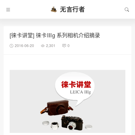
无言行者
[徕卡讲堂] 徕卡Ⅲg 系列相机介绍摘录
2016-06-20
2,301
0