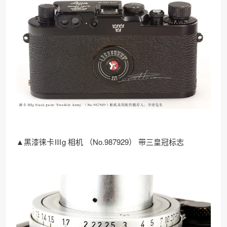
▲黑漆徕卡Ⅲg 相机 （No.987929） 带三皇冠标志