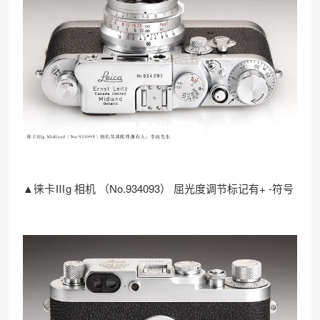
▲徕卡Ⅲg 相机 （No.934093） 屈光度调节标记有+ -符号