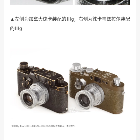
▲左侧为加拿大徕卡装配的Ⅲg；右侧为徕卡韦兹拉尔装配
的Ⅲg