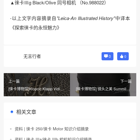
▲徕卡Ⅲg Black/Olive 同号相机 （No.988022）
-以上文字内容摘录自
"Leica-An Illustrated History"
中译本
《探索徕卡的永恒魅力》
无言行者
0
0
上一篇
下一篇
[徕卡博物馆]Klopcic Klapp Vidi
[徕卡博物馆] 镜头之美 Summilux-
Stereo 立体相机
M 1.4/35mm
ASPHERICAL（No.3461681）
相关文章
资料 | 徕卡 250/徕卡 Motor 知识介绍摘录
资料 | 徕卡 IIIa/徕卡 IIIb 相机知识介绍摘录