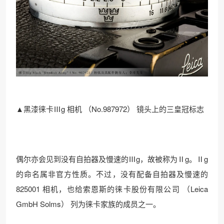
▲黑漆徕卡Ⅲg 相机 （No.987972） 镜头上的三皇冠标志
偶尔亦会见到没有自拍器及慢速的Ⅲg，故被称为Ⅱg。Ⅱg
的命名属非官方性质。不过，没有配备自拍器及慢速的
825001 相机，也给索恩斯的徕卡股份有限公司 （Leica
GmbH Solms） 列为徕卡家族的成员之一。