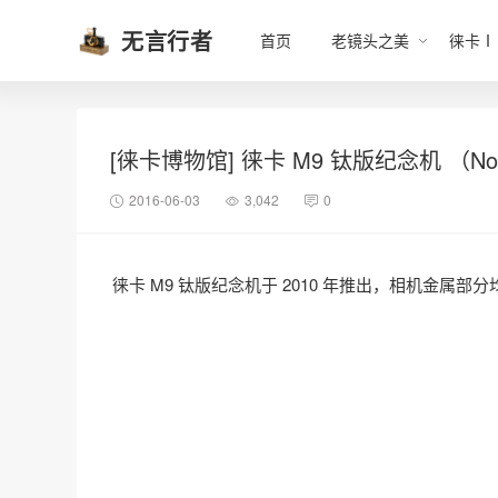
无言行者
首页
老镜头之美
徕卡Ⅰ
[徕卡博物馆] 徕卡 M9 钛版纪念机 （No.
2016-06-03
3,042
0
徕卡 M9 钛版纪念机于 2010 年推出，相机金属部分