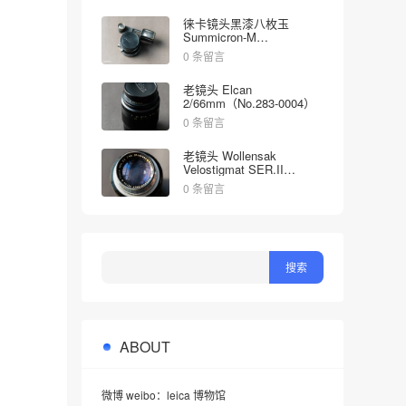
徕卡镜头黑漆八枚玉
Summicron-M
2/35mm（No.1998613）
0 条留言
老镜头 Elcan
2/66mm（No.283-0004）
0 条留言
老镜头 Wollensak
Velostigmat SER.II
4.5/127mm（No.452349）
0 条留言
ABOUT
微博 weibo：leica 博物馆