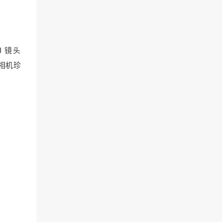
H 镜头
套相机珍