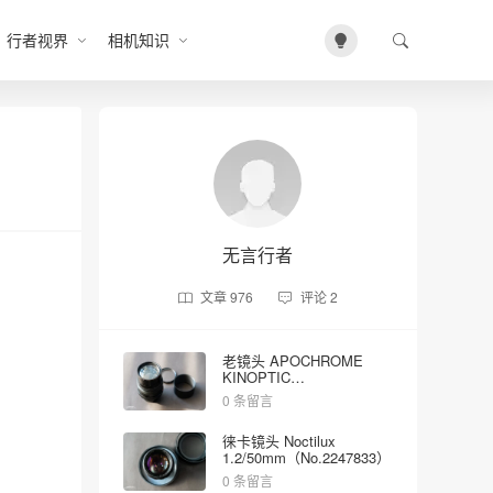
行者视界
相机知识
无言行者
文章
976
评论
2
老镜头 APOCHROME
KINOPTIC
2/100mm（No.5023）
0 条留言
徕卡镜头 Noctilux
1.2/50mm（No.2247833）
0 条留言