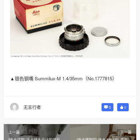
▲银色钢嘴 Summilux-M 1.4/35mm（No.1777815）
无言行者
0
0
上一篇
下一篇
[徕卡讲堂] 徕卡镜头设计的坚石
[徕卡博物馆] 徕卡 M6 150 周年光