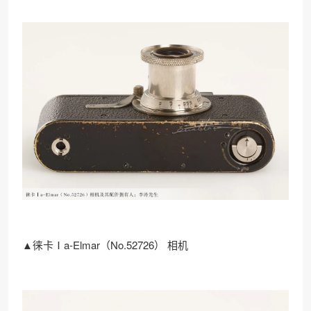
▲徕卡Ⅰa-Elmar（No.52726） 相机