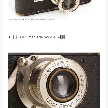
▲徕卡Ⅰa-Elmar（No.52726） 相机