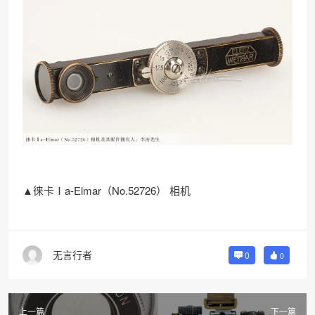
▲徕卡Ⅰa-Elmar（No.52726） 相机
无言行者
0
0
上一篇
下一篇