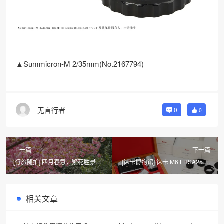
▲Summicron-M 2/35mm(No.2167794)
无言行者
0
0
上一篇
下一篇
[行旅随拍] 四月春意，繁花胜景之
[徕卡博物馆] 徕卡 M6 LHSA25 周
一
年纪念版 （No.1938111） 相机
相关文章