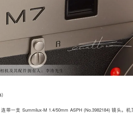
4）
支 Summilux-M 1.4/50mm ASPH (No.3982184) 镜头。