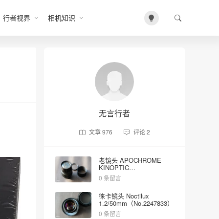
行者视界
相机知识
无言行者
文章
976
评论
2
老镜头 APOCHROME
KINOPTIC
2/100mm（No.5023）
0 条留言
徕卡镜头 Noctilux
1.2/50mm（No.2247833）
0 条留言