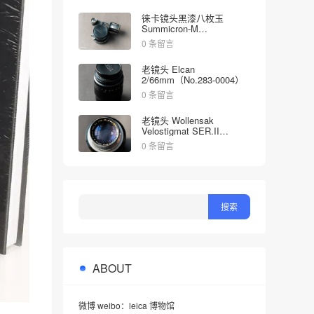
徕卡镜头黑漆八枚玉
Summicron-M
2/35mm（No.1998613）
0 条留言
老镜头 Elcan
2/66mm（No.283-0004）
0 条留言
老镜头 Wollensak
Velostigmat SER.II
4.5/127mm（No.452349）
0 条留言
ABOUT
微博 weibo：leica 博物馆