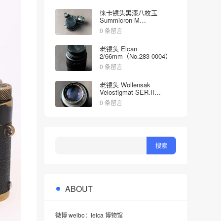
徕卡镜头黑漆八枚玉
Summicron-M
2/35mm（No.1998613）
0 条留言
老镜头 Elcan
2/66mm（No.283-0004）
0 条留言
老镜头 Wollensak
Velostigmat SER.II
4.5/127mm（No.452349）
0 条留言
ABOUT
微博 weibo：leica 博物馆