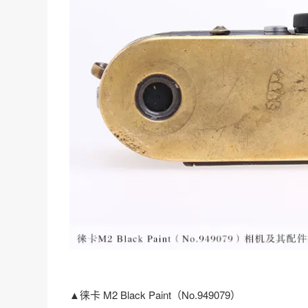
▲徕卡 M2 Black Paint（No.949079）