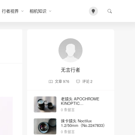
行者视界
相机知识
无言行者
文章
976
评论
2
老镜头 APOCHROME
KINOPTIC
2/100mm（No.5023）
0 条留言
徕卡镜头 Noctilux
1.2/50mm（No.2247833）
0 条留言