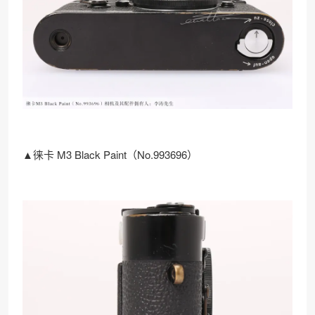
▲徕卡 M3 Black Paint（No.993696）