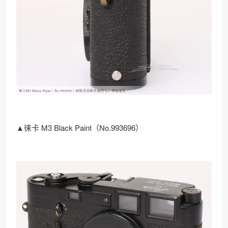
▲徕卡 M3 Black Paint（No.993696）