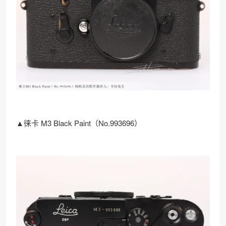
▲徕卡 M3 Black Paint（No.993696）