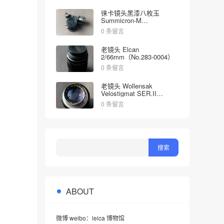
徕卡镜头黑漆八枚玉
Summicron-M
2/35mm（No.1998613）
0 条留言
老镜头 Elcan
2/66mm（No.283-0004）
0 条留言
老镜头 Wollensak
Velostigmat SER.II
4.5/127mm（No.452349）
0 条留言
ABOUT
微博 weibo：leica 博物馆