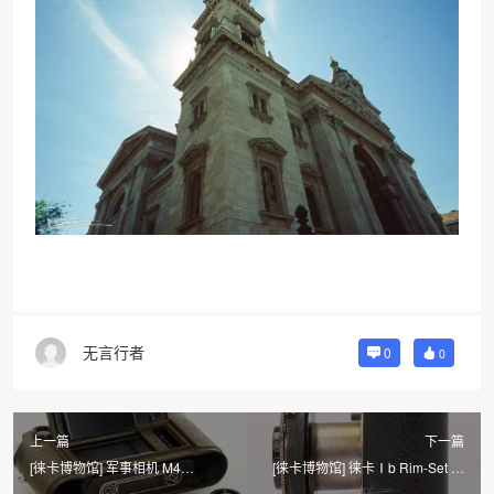
无言行者
0
0
上一篇
下一篇
[徕卡博物馆] 军事相机 M4
[徕卡博物馆] 徕卡Ⅰb Rim-Set 镜
Olive（No.1266126）
间快门相机 （No.50619）