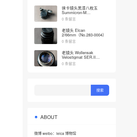
徕卡镜头黑漆八枚玉
Summicron-M
2/35mm（No.1998613）
0 条留言
老镜头 Elcan
2/66mm（No.283-0004）
0 条留言
老镜头 Wollensak
Velostigmat SER.II
4.5/127mm（No.452349）
0 条留言
ABOUT
微博 weibo：leica 博物馆