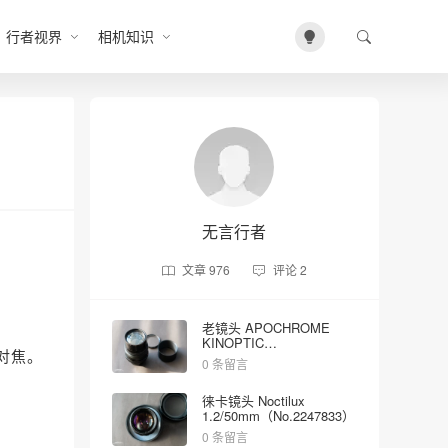
行者视界
相机知识
无言行者
文章
976
评论
2
老镜头 APOCHROME
KINOPTIC
对焦。
2/100mm（No.5023）
0 条留言
徕卡镜头 Noctilux
1.2/50mm（No.2247833）
0 条留言