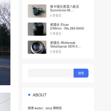
徕卡镜头黑漆八枚玉
Summicron-M
2/35mm（No.1998613）
0 条留言
老镜头 Elcan
2/66mm（No.283-0004）
0 条留言
老镜头 Wollensak
Velostigmat SER.II
4.5/127mm（No.452349）
0 条留言
ABOUT
微博 weibo：leica 博物馆