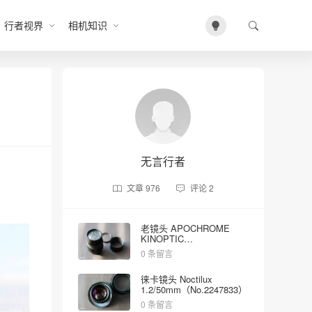
行者视界
相机知识
无言行者
文章
976
评论
2
老镜头 APOCHROME
KINOPTIC
2/100mm（No.5023）
0 条留言
徕卡镜头 Noctilux
1.2/50mm（No.2247833）
0 条留言