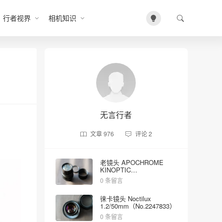
行者视界
相机知识
无言行者
文章
976
评论
2
老镜头 APOCHROME
KINOPTIC
2/100mm（No.5023）
0 条留言
徕卡镜头 Noctilux
1.2/50mm（No.2247833）
0 条留言