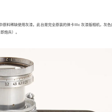
中原料稀缺使用灰漆。此台是完全原装的徕卡Ⅲc 灰漆版相机，灰色
y，即炮兵）。