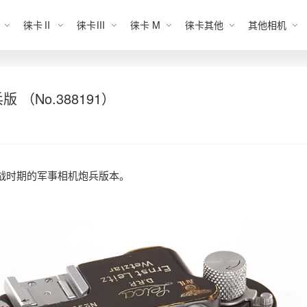
徕卡Ⅱ
徕卡Ⅲ
徕卡 M
徕卡其他
其他相机
 （No.388191）
） 为二战时期的军事相机炮兵版本。