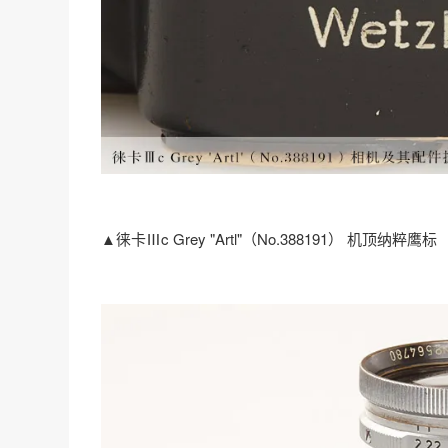
▲徕卡Ⅲc Grey "Artl"（No.388191） 机顶纳粹鹰标