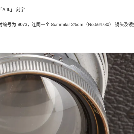
Artl.」 刻字
付编号为 9073，连同一个 Summitar 2/5cm（No.564780） 镜头