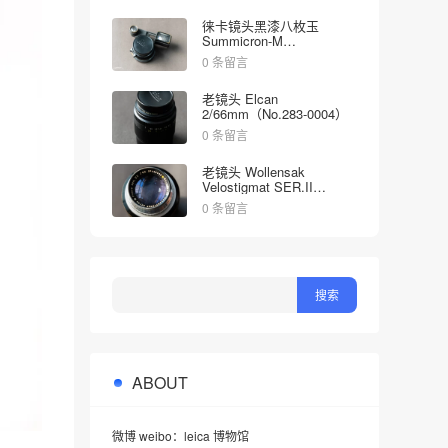
徕卡镜头黑漆八枚玉
Summicron-M
2/35mm（No.1998613）
0 条留言
老镜头 Elcan
2/66mm（No.283-0004）
0 条留言
老镜头 Wollensak
Velostigmat SER.II
4.5/127mm（No.452349）
0 条留言
ABOUT
微博 weibo：leica 博物馆