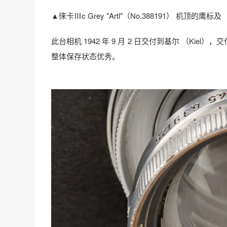
▲徕卡Ⅲc Grey "Artl"（No.388191） 机顶的鹰标及 「
此台相机 1942 年 9 月 2 日交付到基尔 （Kiel），交
整体保存状态优秀。