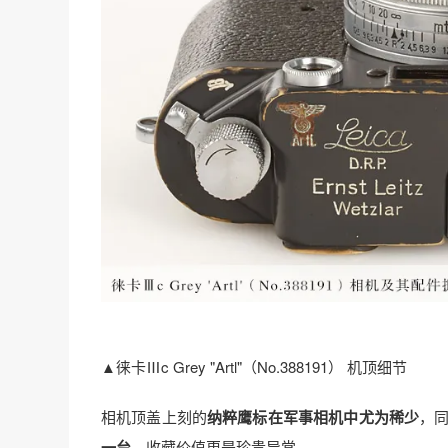
▲徕卡Ⅲc Grey "Artl"（No.388191） 机顶细节
相机顶盖上刻的
纳粹鹰标在军事相机中尤为稀少
，同
一台
，收藏价值更是珍贵异常。