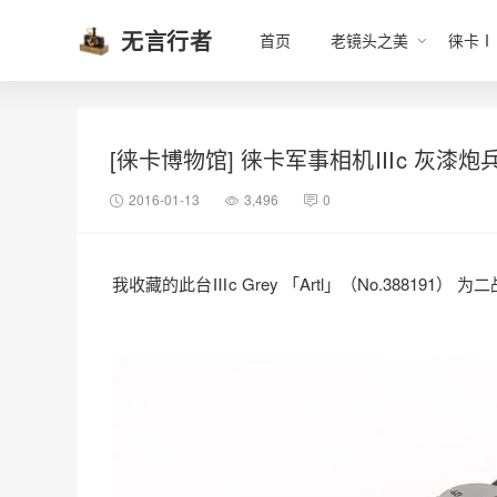
无言行者
首页
老镜头之美
徕卡Ⅰ
[徕卡博物馆] 徕卡军事相机Ⅲc 灰漆炮兵版
2016-01-13
3,496
0
我收藏的此台Ⅲc Grey 「Artl」（No.388191