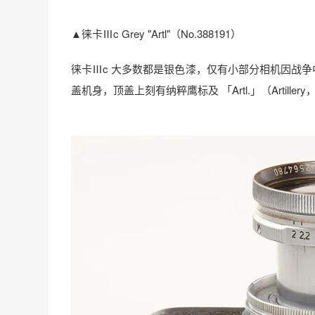
▲徕卡Ⅲc Grey "Artl"（No.388191）
徕卡Ⅲc 大多数都是银色漆，仅有小部分相机因战争
盖机身，顶盖上刻有纳粹鹰标及 「Artl.」（Artiller