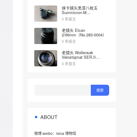
徕卡镜头黑漆八枚玉
Summicron-M
2/35mm（No.1998613）
0 条留言
老镜头 Elcan
2/66mm（No.283-0004）
0 条留言
老镜头 Wollensak
Velostigmat SER.II
4.5/127mm（No.452349）
0 条留言
ABOUT
微博 weibo：leica 博物馆