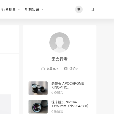
行者视界
相机知识
无言行者
文章
976
评论
2
老镜头 APOCHROME
KINOPTIC
2/100mm（No.5023）
0 条留言
徕卡镜头 Noctilux
1.2/50mm（No.2247833）
0 条留言